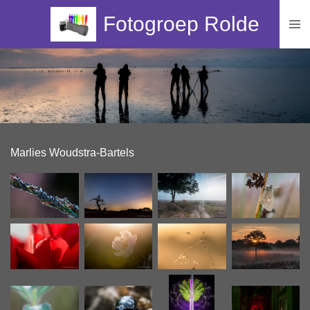
Ga
Fotogroep Rolde
direct
naar
de
hoofdinhoud
Marlies Woudstra-Bartels